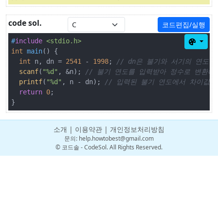
code sol.
코드편집/실행
#
include
<stdio.h>
int
main
()
{

int
 n, dn = 
2541
 - 
1998
; 
// dn은 불기와 서기의 연도 
scanf
(
"%d"
, &n); 
// 불기 연도를 입력받아 정수로 변환해
printf
(
"%d"
, n - dn); 
// 입력된 불기 연도에서 차이값을
return
0
;

}
소개
|
이용약관
|
개인정보처리방침
문의:
help.howtobest@gmail.com
© 코드솔 - CodeSol. All Rights Reserved.